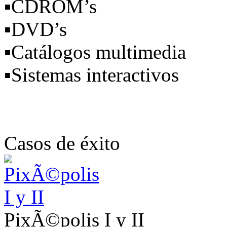
▪
CDROM’s
▪
DVD’s
▪
Catálogos multimedia
▪
Sistemas interactivos
Casos de éxito
PixÃ©polis I y II