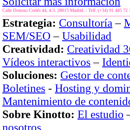
Solicitar más información
Calle Donoso Cortés 44, 4-3. 28015 Madrid. - Telf. (+34) 91 445 72
Estrategia:
Consultoría
–
M
SEM/SEO
–
Usabilidad
Creatividad:
Creatividad 3
Vídeos interactivos
–
Ident
Soluciones:
Gestor de cont
Boletines
-
Hosting y domi
Mantenimiento de contenid
Sobre Kinotto:
El estudio
nosotros